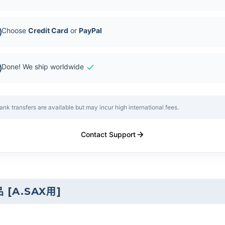
Choose
Credit Card
or
PayPal
Done! We ship worldwide
ank transfers are available but may incur high international fees.
Contact Support
品
[
A.SAX用
]