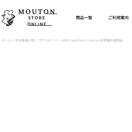
商品一覧
ご利用案内
ホーム
>
中古楽器小物
>
マウスピース
>
ARB GreatNeck Original 萩原優氏使用品