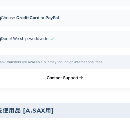
Choose
Credit Card
or
PayPal
Done! We ship worldwide
ank transfers are available but may incur high international fees.
Contact Support
原優氏使用品
[
A.SAX用
]