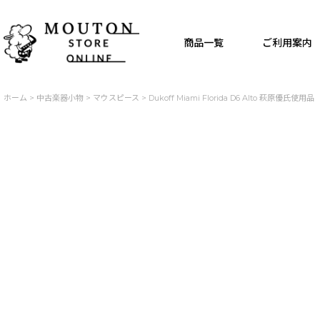
商品一覧
ご利用案内
ホーム
>
中古楽器小物
>
マウスピース
>
Dukoff Miami Florida D6 Alto 萩原優氏使用品