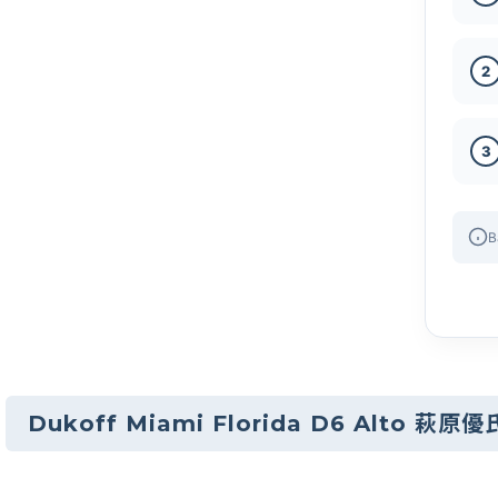
2
3
B
Dukoff Miami Florida D6 Alto 萩