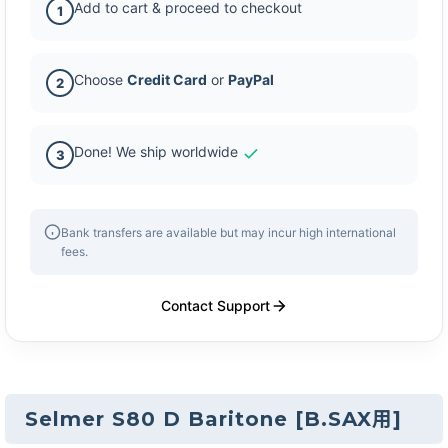
Add to cart & proceed to checkout
1
Choose
Credit Card
or
PayPal
2
Done! We ship worldwide
3
Bank transfers are available but may incur high international
fees.
Contact Support
Selmer S80 D Baritone
[
B.SAX用
]