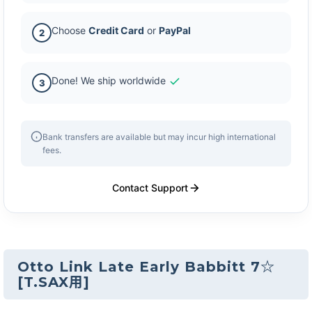
Choose
Credit Card
or
PayPal
2
Done! We ship worldwide
3
Bank transfers are available but may incur high international
fees.
Contact Support
Otto Link Late Early Babbitt 7☆
[
T.SAX用
]