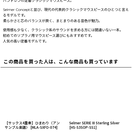
バンドレンの定番クラシックマウスピース。
Selmer Conceptと並び、現代の代表的クラシックマウスピースのひとつと言え
るモデルです。
柔らかさと芯のバランスが良く、まとまりのある音色が魅力。
使用感も少なく、クラシック系のサウンドを求める方には間違いない一本。
初めてのソプラノ用マウスピース選びにもおすすめです。
人気の高い定番モデルです。
この商品を買った人は、こんな商品も買っています
【サックス4重奏】ひまわり〈アン
Selmer SERIE III Sterling Silver
サンブル楽譜〉
[
MLA-SXFO-074
]
[
HS-S3SOP-SS1
]