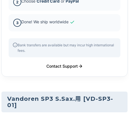
Choose
Credit Card
or
PayPal
2
Done! We ship worldwide
3
Bank transfers are available but may incur high international
fees.
Contact Support
Vandoren SP3 S.Sax.用
[
VD-SP3-
01
]