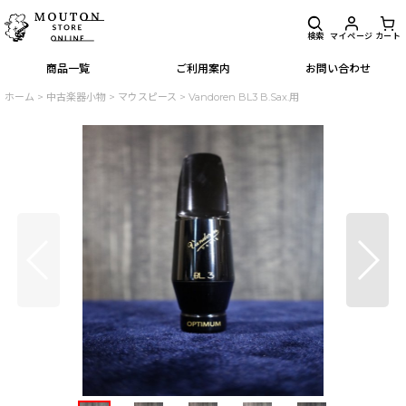
検索
マイページ
カート
商品一覧
ご利用案内
お問い合わせ
ホーム
>
中古楽器小物
>
マウスピース
>
Vandoren BL3 B.Sax.用