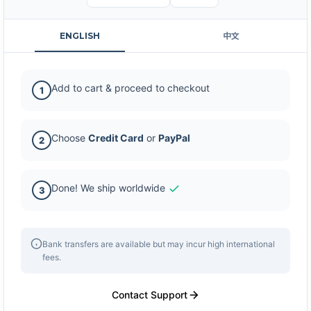
ENGLISH
中文
Add to cart & proceed to checkout
1
Choose
Credit Card
or
PayPal
2
Done! We ship worldwide
3
Bank transfers are available but may incur high international
fees.
Contact Support