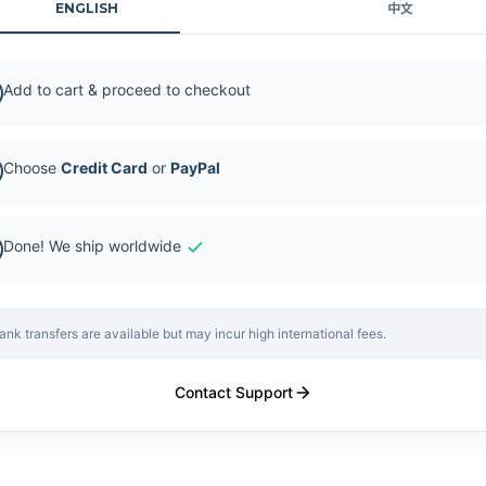
ENGLISH
中文
Add to cart & proceed to checkout
Choose
Credit Card
or
PayPal
Done! We ship worldwide
ank transfers are available but may incur high international fees.
Contact Support