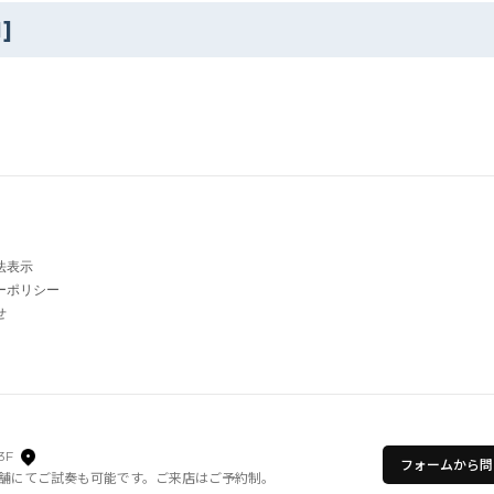
1
]
法表示
ーポリシー
せ
3F
フォームから問
舗にてご試奏も可能です。ご来店はご予約制。