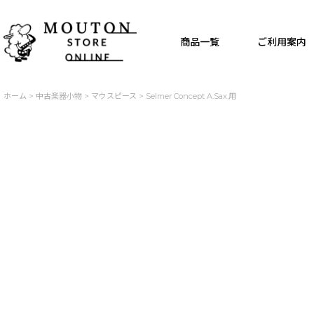
商品一覧
ご利用案内
ホーム
>
中古楽器小物
>
マウスピース
>
Selmer Concept A.Sax.用