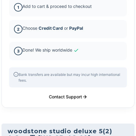
Add to cart & proceed to checkout
1
Choose
Credit Card
or
PayPal
2
Done! We ship worldwide
3
Bank transfers are available but may incur high international
fees.
Contact Support
woodstone studio deluxe 5(2)