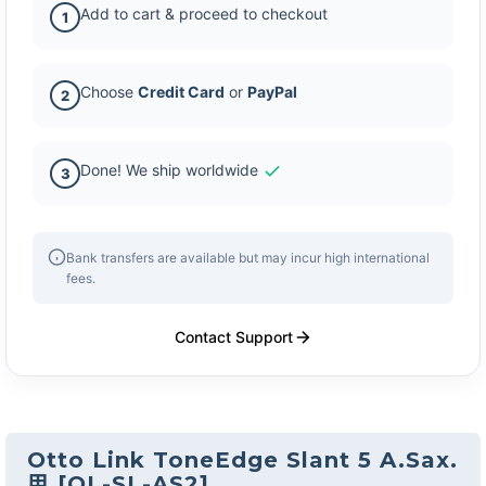
Add to cart & proceed to checkout
1
Choose
Credit Card
or
PayPal
2
Done! We ship worldwide
3
Bank transfers are available but may incur high international
fees.
Contact Support
Otto Link ToneEdge Slant 5 A.Sax.
用
[
OL-SL-AS2
]