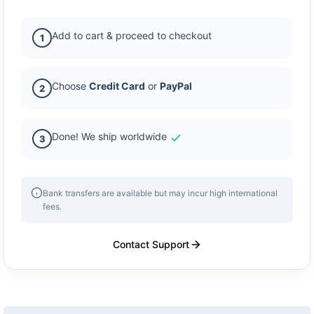
Add to cart & proceed to checkout
1
Choose
Credit Card
or
PayPal
2
Done! We ship worldwide
3
Bank transfers are available but may incur high international
fees.
Contact Support