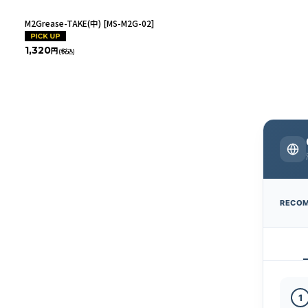
M2Grease-TAKE(中)
[
MS-M2G-02
]
1,320
円
(税込)
RECO
1