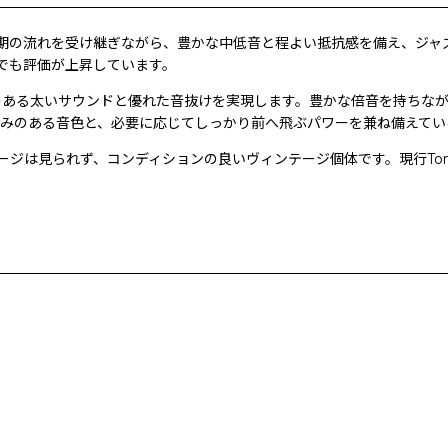
orida期の流れを受け継ぎながら、豊かな中低音と程よい抵抗感を備え
でも評価が上昇しています。
のある太いサウンドと優れた音抜けを実現します。豊かな倍音を持ちな
ームで厚みのある音色と、必要に応じてしっかり前へ飛ぶパワーを兼ね備えて
は見られず、コンディションの良いヴィンテージ個体です。現行Tone 