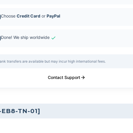
Choose
Credit Card
or
PayPal
Done! We ship worldwide
ank transfers are available but may incur high international fees.
Contact Support
-EB8-TN-01
]