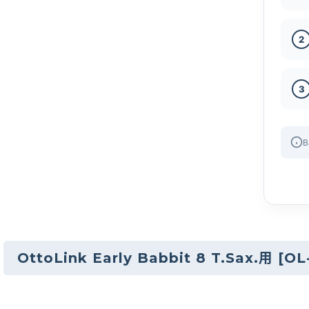
2
3
B
OttoLink Early Babbit 8 T.Sax.用
[
OL