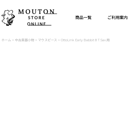
商品一覧
ご利用案内
ホーム
>
中古楽器小物
>
マウスピース
>
OttoLink Early Babbit 8 T.Sax.用