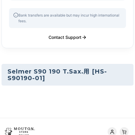
Bank transfers are available but may incur high international
fees.
Contact Support
Selmer S90 190 T.Sax.用
[
HS-
S90190-01
]