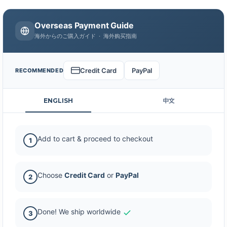
Overseas Payment Guide
海外からのご購入ガイド · 海外购买指南
Credit Card
PayPal
RECOMMENDED
ENGLISH
中文
Add to cart & proceed to checkout
1
Choose
Credit Card
or
PayPal
2
Done! We ship worldwide
3