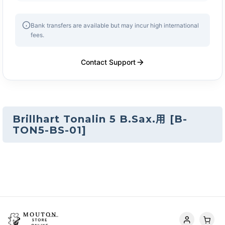
Bank transfers are available but may incur high international
fees.
Contact Support
Brillhart Tonalin 5 B.Sax.用
[
B-
TON5-BS-01
]