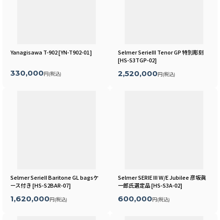
Yanagisawa T-902
[
YN-T902-01
]
Selmer SerieIII Tenor GP 特別彫刻
[
HS-S3TGP-02
]
330,000
2,520,000
円
(税込)
円
(税込)
Selmer SerieII Baritone GL bagsケ
Selmer SERIE III W/E Jubilee 彦坂眞
ース付き
[
HS-S2BAR-07
]
一郎氏選定品
[
HS-S3A-02
]
1,620,000
600,000
円
(税込)
円
(税込)