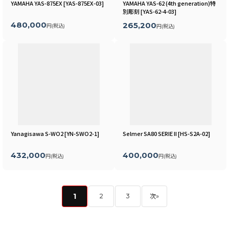
YAMAHA YAS-875EX
[
YAS-875EX-03
]
YAMAHA YAS-62 (4th generation)特
別彫刻
[
YAS-62-4-03
]
480,000
265,200
円
(税込)
円
(税込)
Yanagisawa S-WO2
[
YN-SWO2-1
]
Selmer SA80 SERIE II
[
HS-S2A-02
]
432,000
400,000
円
(税込)
円
(税込)
1
2
3
次
»