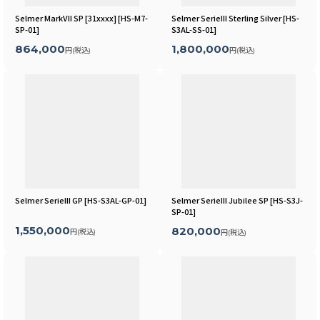
Selmer MarkVII SP [31xxxx]
[
HS-M7-
Selmer SerieIII Sterling Silver
[
HS-
SP-01
]
S3AL-SS-01
]
864,000
1,800,000
円
(税込)
円
(税込)
Selmer SerieIII GP
[
HS-S3AL-GP-01
]
Selmer SerieIII Jubilee SP
[
HS-S3J-
SP-01
]
1,550,000
820,000
円
(税込)
円
(税込)