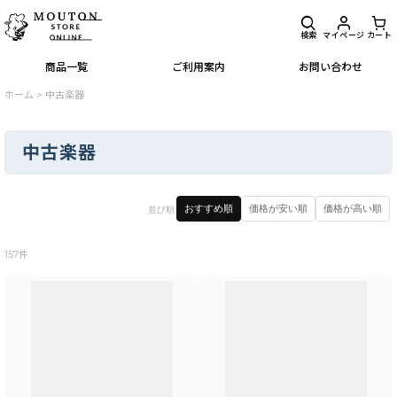
検索
マイページ
カート
商品一覧
ご利用案内
お問い合わせ
ホーム
>
中古楽器
中古楽器
閉じる
おすすめ順
価格が安い順
価格が高い順
並び順
表示数
:
157
件
並び順
:
絞り込む