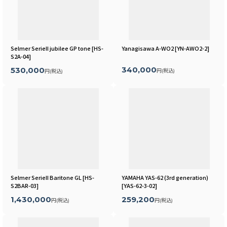
Selmer SerieII jubilee GP tone
[
HS-
Yanagisawa A-WO2
[
YN-AWO2-2
]
S2A-04
]
340,000
530,000
円
(税込)
円
(税込)
Selmer SerieII Baritone GL
[
HS-
YAMAHA YAS-62 (3rd generation)
S2BAR-03
]
[
YAS-62-3-02
]
1,430,000
259,200
円
(税込)
円
(税込)