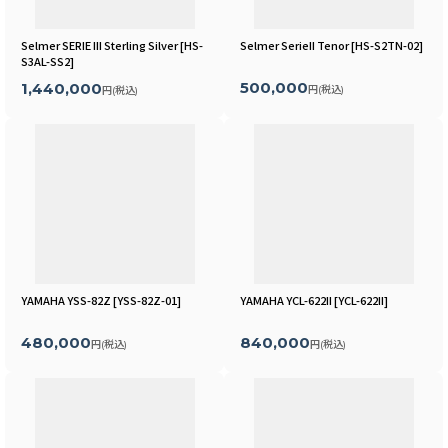
Selmer SERIE III Sterling Silver
[
HS-
Selmer SerieII Tenor
[
HS-S2TN-02
]
S3AL-SS2
]
500,000
1,440,000
円
(税込)
円
(税込)
YAMAHA YSS-82Z
[
YSS-82Z-01
]
YAMAHA YCL-622II
[
YCL-622II
]
480,000
840,000
円
(税込)
円
(税込)