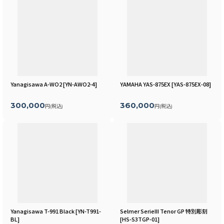
Yanagisawa A-WO2
[
YN-AWO2-4
]
YAMAHA YAS-875EX
[
YAS-875EX-08
]
300,000
360,000
円
(税込)
円
(税込)
Yanagisawa T-991 Black
[
YN-T991-
Selmer SerieIII Tenor GP 特別彫刻
BL
]
[
HS-S3TGP-01
]