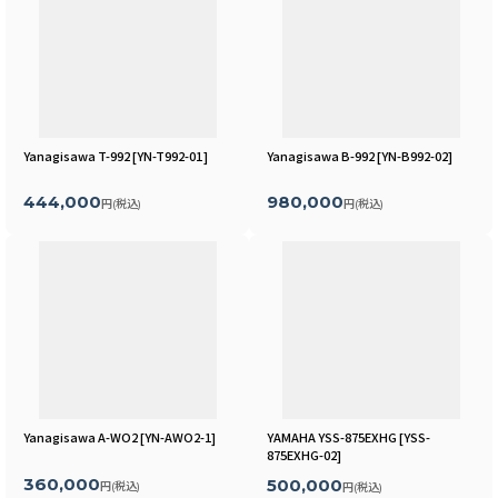
Yanagisawa T-992
[
YN-T992-01
]
Yanagisawa B-992
[
YN-B992-02
]
444,000
980,000
円
(税込)
円
(税込)
Yanagisawa A-WO2
[
YN-AWO2-1
]
YAMAHA YSS-875EXHG
[
YSS-
875EXHG-02
]
360,000
500,000
円
(税込)
円
(税込)