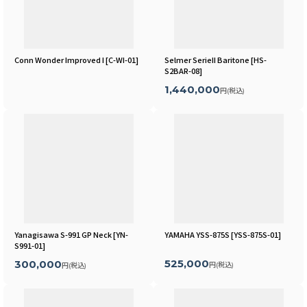
Conn Wonder Improved I
[
C-WI-01
]
Selmer SerieII Baritone
[
HS-
S2BAR-08
]
1,440,000
円
(税込)
Yanagisawa S-991 GP Neck
[
YN-
YAMAHA YSS-875S
[
YSS-875S-01
]
S991-01
]
525,000
300,000
円
(税込)
円
(税込)