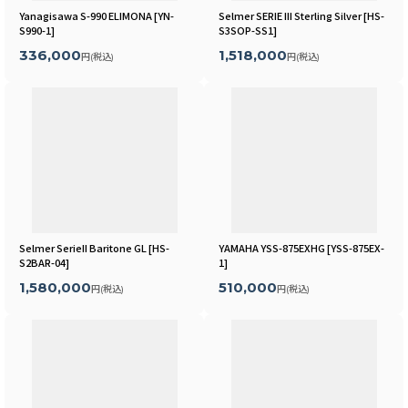
Yanagisawa S-990 ELIMONA
[
YN-
Selmer SERIE III Sterling Silver
[
HS-
S990-1
]
S3SOP-SS1
]
336,000
1,518,000
円
(税込)
円
(税込)
Selmer SerieII Baritone GL
[
HS-
YAMAHA YSS-875EXHG
[
YSS-875EX-
S2BAR-04
]
1
]
1,580,000
510,000
円
(税込)
円
(税込)