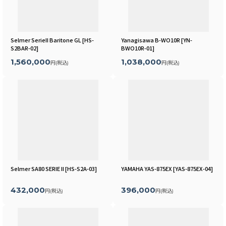
Selmer SerieII Baritone GL
[
HS-
Yanagisawa B-WO10R
[
YN-
S2BAR-02
]
BWO10R-01
]
1,560,000
1,038,000
円
(税込)
円
(税込)
Selmer SA80 SERIE II
[
HS-S2A-03
]
YAMAHA YAS-875EX
[
YAS-875EX-04
]
432,000
396,000
円
(税込)
円
(税込)