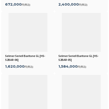
672,000
2,400,000
円
(税込)
円
(税込)
Selmer SerieII Baritone GL
[
HS-
Selmer SerieII Baritone GL
[
HS-
S2BAR-06
]
S2BAR-05
]
1,620,000
1,584,000
円
(税込)
円
(税込)