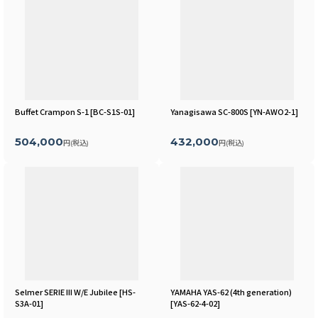
Buffet Crampon S-1
[
BC-S1S-01
]
Yanagisawa SC-800S
[
YN-AWO2-1
]
504,000
432,000
円
(税込)
円
(税込)
Selmer SERIE III W/E Jubilee
[
HS-
YAMAHA YAS-62 (4th generation)
S3A-01
]
[
YAS-62-4-02
]