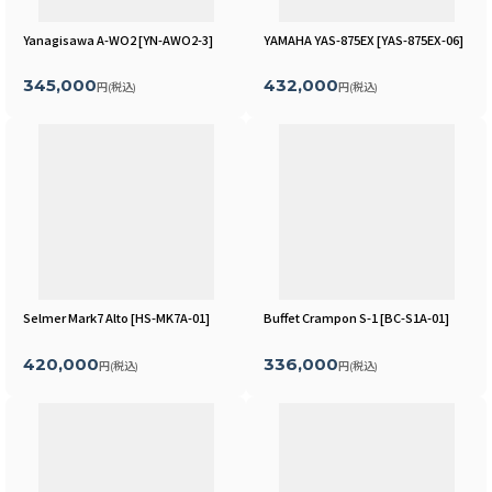
Yanagisawa A-WO2
[
YN-AWO2-3
]
YAMAHA YAS-875EX
[
YAS-875EX-06
]
345,000
432,000
円
(税込)
円
(税込)
Selmer Mark7 Alto
[
HS-MK7A-01
]
Buffet Crampon S-1
[
BC-S1A-01
]
420,000
336,000
円
(税込)
円
(税込)