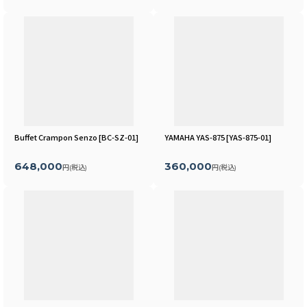
Buffet Crampon Senzo
[
BC-SZ-01
]
YAMAHA YAS-875
[
YAS-875-01
]
648,000
360,000
円
(税込)
円
(税込)