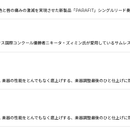
な音色と唇の痛みの激減を実現させた新製品「PARAFIT」シングルリー
サックス国際コンクール優勝者ニキータ・ズィミン氏が愛用しているサムレ
 グリス 楽器の性能をとんでもなく底上げする、楽器調整最後のひと仕上げに効果
 グリス 楽器の性能をとんでもなく底上げする、楽器調整最後のひと仕上げに効果