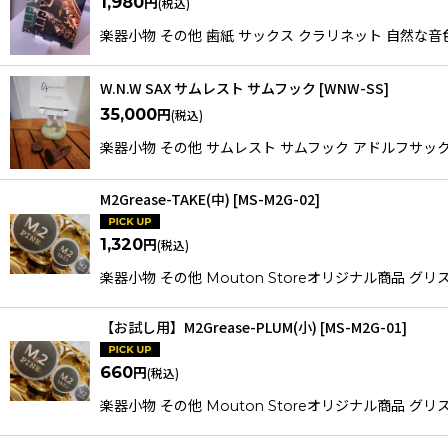
1,980
円
(税込)
楽器小物 その他 歯紙 サックス クラリネット 自然
W.N.W SAX サムレスト サムフック
[
WNW-SS
]
35,000
円
(税込)
楽器小物 その他 サムレスト サムフック アドルフ
M2Grease-TAKE(中)
[
MS-M2G-02
]
1,320
円
(税込)
楽器小物 その他 Mouton Storeオリジナル商品
【お試し用】M2Grease-PLUM(小)
[
MS-M2G-01
]
660
円
(税込)
楽器小物 その他 Mouton Storeオリジナル商品