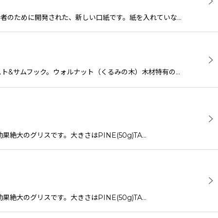
ド奏者のために開発された、新しい口紙です。紙を入れていな…
スト&サムフック。ウォルナット（くるみの木）木材特有の…
絶大のグリスです。大きさはPINE(50g)TA…
絶大のグリスです。大きさはPINE(50g)TA…