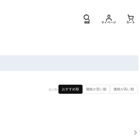
検索
マイページ
カート
閉じる
おすすめ順
価格が安い順
価格が高い順
並び順