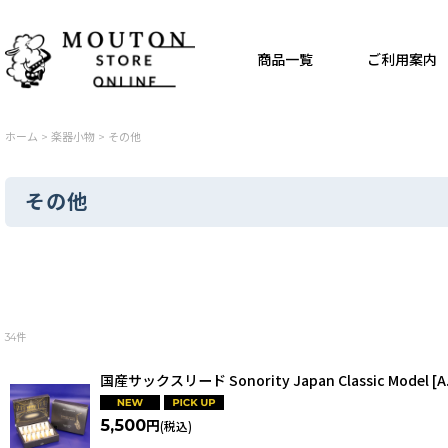
商品一覧
ご利用案内
ホーム
>
楽器小物
>
その他
その他
表示数
:
34
件
並び順
:
国産サックスリード Sonority Japan Classic Model [A
5,500
円
(税込)