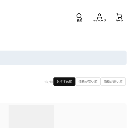
検索
マイページ
カート
閉じる
おすすめ順
価格が安い順
価格が高い順
並び順