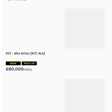
XYZ - Alto Artist
[
XYZ-ALA
]
680,000
円
(税込)