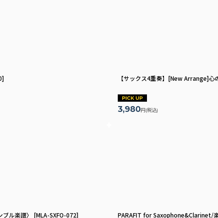
0
]
【サックス4重奏】[New Arrang
3,980
円
(税込)
ンサンブル楽譜〉
[
MLA-SXFO-072
]
PARAFIT for Saxophone&Clari