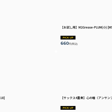
【お試し用】M2Grease-PLUM(小)
[
M
660
円
(税込)
018
]
【サックス4重奏】心の瞳〈アンサン