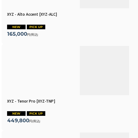
XYZ - Alto Accent
[
XYZ-ALC
]
165,000
円
(税込)
XYZ - Tenor Pro
[
XYZ-TNP
]
449,800
円
(税込)