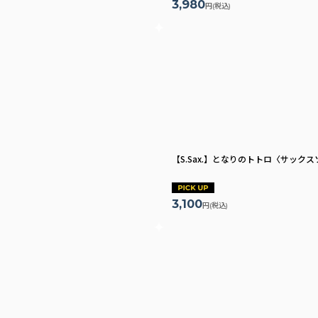
3,980
円
(税込)
【S.Sax.】となりのトトロ〈サック
3,100
円
(税込)