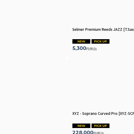
Selmer Premium Reeds JAZZ [T.Sa
5,300
円
(税込)
XYZ - Soprano Curved Pro
[
XYZ-SC
228,000
円
(税込)