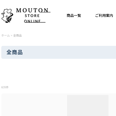
商品一覧
ご利用案内
ホーム
>
全商品
全商品
表示数
:
609
件
並び順
: