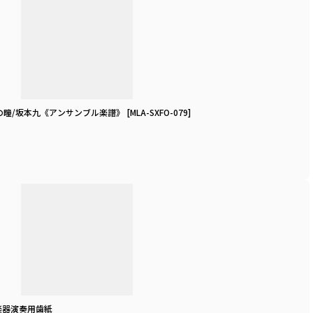
e]心の瞳/坂本九《アンサンブル楽譜》
[
MLA-SXFO-079
]
net/楽器演奏用歯紙