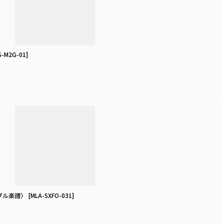
S-M2G-01
]
ブル楽譜〉
[
MLA-SXFO-031
]