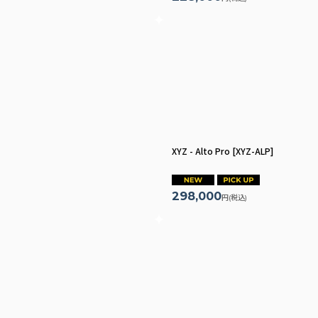
XYZ - Alto Pro
[
XYZ-ALP
]
298,000
円
(税込)